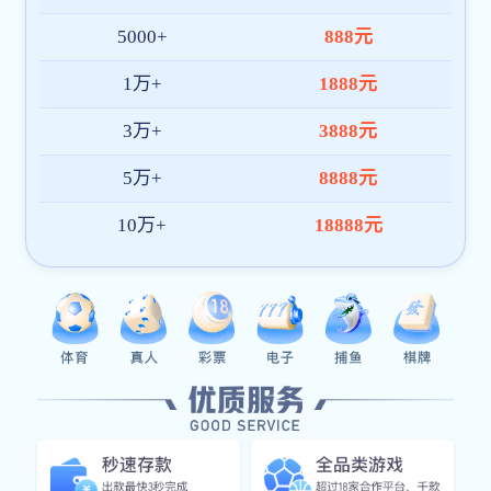
全面地理解这一事件带来的多维影响。
1、洛佩兹的职业生涯
迭戈·洛佩兹是一位经验丰富的西班牙门将，自2006年
开始其职业生涯以来，他一直活跃于欧洲顶级联赛。
他曾效力于多个知名俱乐部，包括皇家马德里和塞维
利亚，在这些球队中积累了丰富的比赛经验，并赢得
了众多荣誉。
在加入瓦伦西亚之前，洛佩兹在西甲联赛中展现出了
卓越的表现，其稳定性和反应速度使他成为球队后防
线的重要支柱。他不仅是球队战术体系中的关键人
物，更是年轻球员们学习的榜样。
然而，随着年龄增长和比赛强度加大，他面临着越来
越多的挑战。在这种情况下，一次严重受伤就显得格