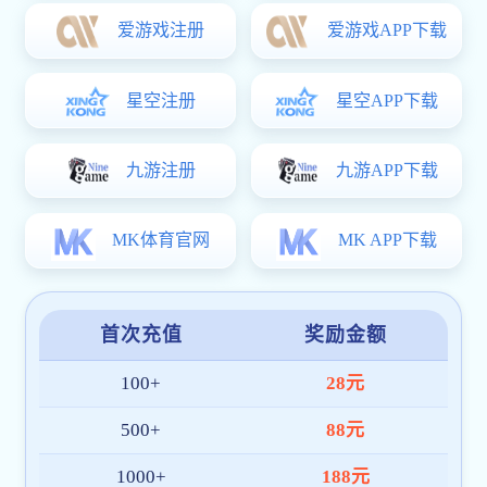
瓦伦西亚球员迭戈洛佩兹遭遇十字韧带损
伤将缺阵超过六个月
瓦伦西亚足球俱乐部的门将迭戈·洛佩兹在近期的比赛
中不幸遭遇了十字韧带损伤，这一情况使他将缺阵超
过六个月。本文将对这一事件进行详细分析，首先从
洛佩兹的个人背景和职业生涯出发，探讨这次受伤对
他的影响；其次，分析受伤对于瓦伦西亚队整体表现
的潜在影响；接着，讨论球员恢复过程以及医疗团队
的重要性；最后，展望洛佩兹未来回归赛场的可能性
与挑战。通过以上几个方面的深入阐述，我们可以更