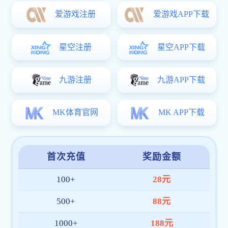
阿尔特塔感叹英超竞争激烈对手零射正却
未能取胜令人失望
在最近的英超联赛中，阿尔特塔对球队的表现表示失
望，尤其是在对手零射正的情况下仍然未能取胜。这
一结果不仅令阿尔特塔感到沮丧，也反映出英超联赛
竞争的激烈程度。文章将从四个方面进行详细阐述：
首先，分析比赛中的战术安排和执行；其次，探讨球
队心理状态及其影响；然后，讨论对手的防守策略与
对阿森纳攻击线的限制；最后，展望未来比赛中需要
改进的地方。通过这些方面，我们可以更深刻地理解