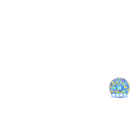
以明显感觉到球员们背负着巨大的心理压力，他们急
于取得胜利，却因焦虑而频频出现失误。
这种心理状态不仅体现在个人表现上，还影响到了整
个团队协作。在关键传球或射门环节，多名球员都选
择了保守处理，而非大胆尝试。这使得原本应该成为
制胜法宝的攻击线变得迟钝，从而无法形成有效威
胁。此外，当比分胶着时，队员们明显显露出焦躁情
绪，这进一步削弱了他们应有的自信心。
因此，加强心理建设，提高球员在高压环境下保持冷
静和清晰思维能力，将是未来训练的重要课题。只有
让每个成员都能够克服自身恐惧感，才能够真正发挥
出他们应有的水平，为球队争取更多胜利。
3、对手防守策略分析