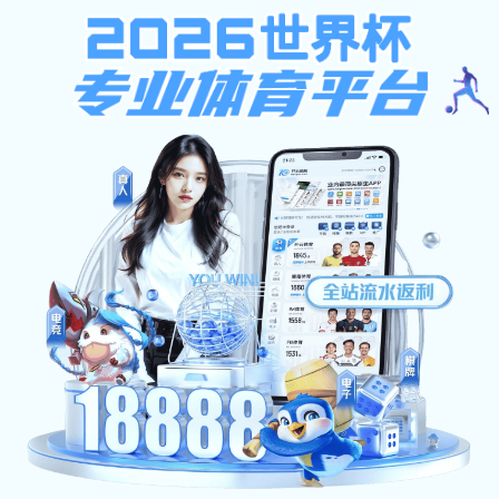
立即注册
半岛体育官网
官网 · 权
威体育数据平台
半岛体育官网 OFFICIAL WEBSITE
自2022年创立以来，
半岛体育官网
致力于为用户提供
包括NBA、英超、欧洲杯、LPL在内的热门赛事直播与
数据服务，广受用户信赖。
立即下载半岛体育官网APP