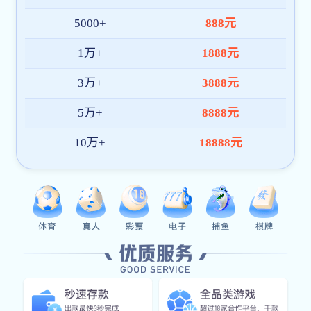
挑战时的心态以及对未来展望。每个部分将深入分析
哈兰德如何用自己的经历激励他人，并传递积极向上
的价值观。
1、个人奋斗与团队合作
哈兰德的成功离不开他个人的不懈努力。他自小便展
现出非凡的足球天赋，从青训时期开始就以出色的表
现引起了众多俱乐部的注意。然而，天赋并不足以保
证成功，日复一日的训练和对自身极限的不懈挑战才
是真正让他脱颖而出的关键。他常常在训练场上加班
加点，不断提高自己的技术水平，以求在比赛中取得
更好的成绩。
与此同时，足球是一项团队运动，单靠个人能力很难
取得最终胜利。哈兰德深知这一点，他始终强调团队