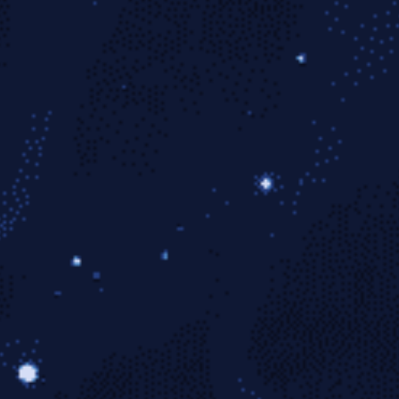
价格”留住杰克逊，这表明阿斯顿维拉已为此做好
球员常常被赋予高昂身价，因此确定合理的价格
首先，如果转会费过高，将可能导致交易失败。
上仍需时间验证。如果切尔西方面报价过低，那
方谈判僵局。因此，一个合理且具有吸引力的报
其次，对于阿斯顿维拉而言，设定一个理想但又
压力。在预算有限的大环境下，他们必须谨慎决
如果能够成功留住杰克逊，也将提高其他球员对
条件。
3、切尔西的态度未明
与阿斯顿维拉明确表达意图相对的是切尔西目前
他们曾经对这位年轻前锋表示过兴趣，但近期并