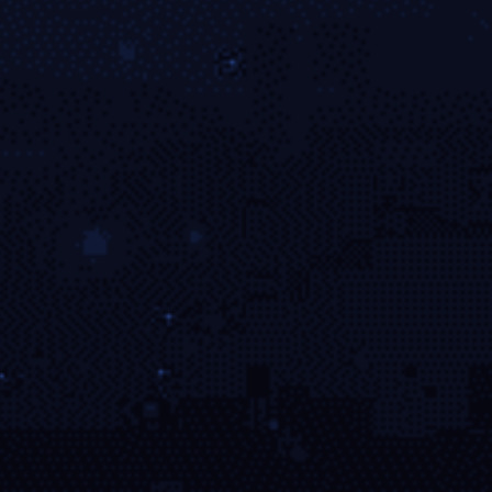
报嘲讽萨拉赫
专家分析切尔西若签姆巴
法媒称尤
佩巴斯托
穆阿尼并
2026-07-13
2026-08
联系我们
安徽省合肥市庐阳区阜阳北路188号
support@maanvalo.com
下