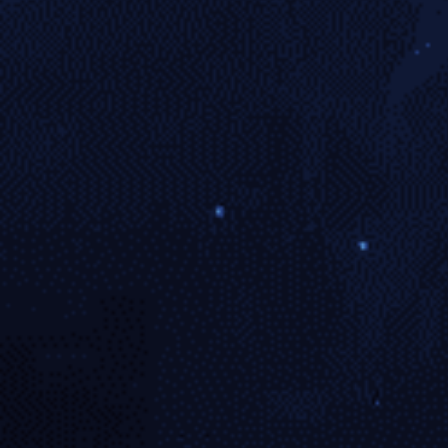
上一篇：
德泽尔比强调保级战斗精神需贯穿…
热门推荐