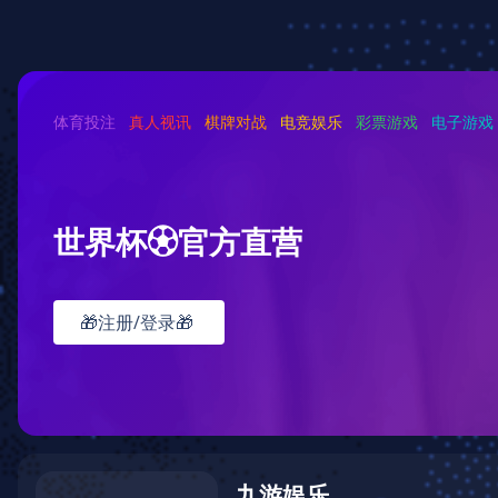
立即注册
半岛体育官网
官网 
据平台
半岛体育官网 OFFICIAL WEBSITE
自2022年创立以来，
半岛体育官网
致力于为用户
杯、LPL在内的热门赛事直播与数据服务，广受
立即下载半岛体育官网APP