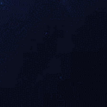
，从而锻炼成长，而他的表现也将在一定程
轻球员来说，是一种良性的激励机制。
响，下一个转会窗口充满变数。而如何做好
取得成绩，也许我们将在不久后看到令人振
看到阿斯顿维拉与切尔西之间围绕着杰克逊
留下这名天才少年，但同时也意识到了设定
立场，这令所有人拭目以待他们接下来的举
留的问题，更是整个英超联赛中各支球队间
季转会窗口中，各支球队将在持续变化中寻