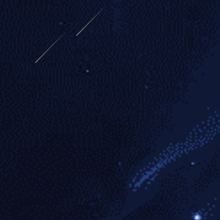
马特乌斯透露孔帕尼希望留
杰克逊但需特定价格切尔西
态度未明