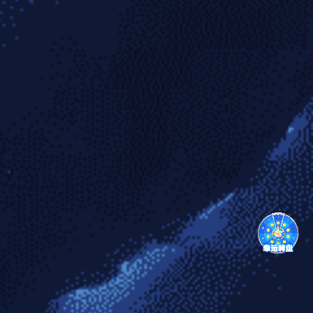
一定准备。然而，在当今足球市场上，年轻
至关重要。
虽然杰克逊拥有极大的潜力，但在实际表现
么阿斯顿维拉很可能无法接受，从而造成双
价，对双方都至关重要。
不过于激进的价格，可以避免后续出现财务
策，以确保每笔投入都能带来收益。此外，
俱乐部未来发展的信心，为今后的引援创造
对于杰克逊去留问题则显得颇为含糊。尽管
没有进一步行动。这种态度让外界充满疑